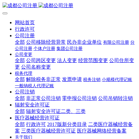
网站首页
行政许可
公司注册
全部
公司移除经营异常
民办非企业单位
有限公司注册
分
公司注册
个体户注册
集团公司注册
公司变更
全部
公司跨区变更
法人变更
经营范围变更
公司住所变
更
公司名称变更
税务代理
全部
解除税务非正常
发票申请
税务注销
小规模代理记账
一般纳税人代理记账
公司注销
全部
非正常公司注销
零申报公司注销
公司吊销转注销
辐射安全许可证
全部
辐射安全许可证二类、三类
医疗器械经营许可证
全部
行政许可
2017版新分类目录
二类医疗器械经营备
案
三类医疗器械经营许可证
医疗器械网络经营备案
关于我们