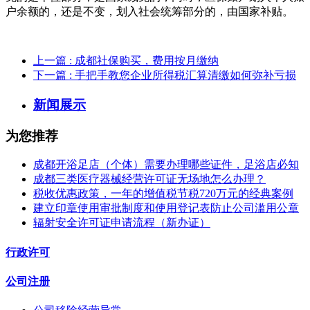
户余额的，还是不变，划入社会统筹部分的，由国家补贴。
上一篇
: 成都社保购买，费用按月缴纳
下一篇
: 手把手教您企业所得税汇算清缴如何弥补亏损
新闻展示
为您推荐
成都开浴足店（个体）需要办理哪些证件，足浴店必知
成都三类医疗器械经营许可证无场地怎么办理？
税收优惠政策，一年的增值税节税720万元的经典案例
建立印章使用审批制度和使用登记表防止公司滥用公章
辐射安全许可证申请流程（新办证）
行政许可
公司注册