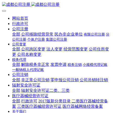
网站首页
行政许可
公司注册
全部
公司移除经营异常
民办非企业单位
有限公司注册
分
公司注册
个体户注册
集团公司注册
公司变更
全部
公司跨区变更
法人变更
经营范围变更
公司住所变
更
公司名称变更
税务代理
全部
解除税务非正常
发票申请
税务注销
小规模代理记账
一般纳税人代理记账
公司注销
全部
非正常公司注销
零申报公司注销
公司吊销转注销
辐射安全许可证
全部
辐射安全许可证二类、三类
医疗器械经营许可证
全部
行政许可
2017版新分类目录
二类医疗器械经营备
案
三类医疗器械经营许可证
医疗器械网络经营备案
关于我们