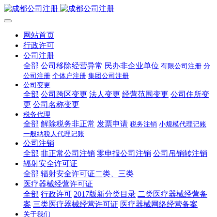
网站首页
行政许可
公司注册
全部
公司移除经营异常
民办非企业单位
有限公司注册
分
公司注册
个体户注册
集团公司注册
公司变更
全部
公司跨区变更
法人变更
经营范围变更
公司住所变
更
公司名称变更
税务代理
全部
解除税务非正常
发票申请
税务注销
小规模代理记账
一般纳税人代理记账
公司注销
全部
非正常公司注销
零申报公司注销
公司吊销转注销
辐射安全许可证
全部
辐射安全许可证二类、三类
医疗器械经营许可证
全部
行政许可
2017版新分类目录
二类医疗器械经营备
案
三类医疗器械经营许可证
医疗器械网络经营备案
关于我们